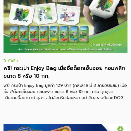
โปรโมชั่น
ฟรี! กระเป๋า Enjoy Bag เมื่อซื้อด็อกเอ็นจอย คอมพลีท
ขนาด 8 หรือ 10 กก.
ฟรี! กระเป๋า Enjoy Bag มูลค่า 129 บาท (คละลาย มี 3 ลายให้สะสม) เมื่อ
ซื้อ #ด็อกเอ็นจอย คอมพลีท ขนาด 8 หรือ 10 กก. กรัม ทุกสูตร
..มีนาคมนี้อยาก เท่ คูลๆ สไตล์คนรักน้องหมา อย่าลืมสะสมกันนะ DOG n
joy อาหารสุนัขปลอดภัย ไม่ใส่สี เค็มต่ำ มีเม็ดโปรตีนเข้มข้น อุดมด้วย
กรดอะมิโนที่สุนัขสร้างเองไม่ได้ เพื่อขนสวยและขับถ่ายเป็นก้อน อร่อย
น้องๆเอ็นจอยแน่นอน! • ซื้อได้แล้วที่ร้านจำหน่ายอาหารสัตว์ทั่วประเทศ •
โปรโมชั่นเริ่ม 10 มี.ค. 65 – จนกว่าของแถมจะหมด สินค้ามีจำนวนจำกัด