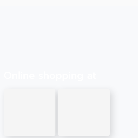
จอยทุกมื้อ! ถ้านุดอยากให้น้อนแมวเอ็นจอยอย่างต่อเนื่องอย่าลืมไปตุน
กันน้าา เฉพาะร้านขายอาหารสัตว์ที่ร่วมรายการ โปรโมชั่นตั้งแต่ 4 มี.ค. 65
– จนกว่าสินค้าจะหมด *ของแถมมีจำนวนจำกัด / หมดแล้วหมดเลย
Online shopping at