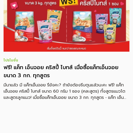
โปรโมชั่น
ฟรี! แค็ท เอ็นจอย คริสปี้ ไบทส์ เมื่อซื้อแค็ทเอ็นจอย
ขนาด 3 กก. ทุกสูตร
มีนาแล้ว มี แค็ทเอ็นจอย รึยังคะ? ถ้ายังต้องรีบตุนแล้วนะคะ ฟรี! แค็ท
เอ็นจอย คริสปี้ ไบทส์ ขนาด 60 กรัม 1 ซอง (คละสูตร) ทั้งสูตรแมวโต
และสูตรลูกแมว! เมื่อซื้อแค็ทเอ็นจอย ขนาด 3 กก. ทุกสูตร • แค็ท เอ็น
จอย ลูกแมวและแม่แมว รสปลาทะเล ไก่และนม • แค็ท เอ็นจอย แมวโต
รสแซลมอน • แค็ท เอ็นจอย แมวโต รสปลาทะเล • แค็ท เอ็นจอย แมวโต
รสปลาทู แค็ท เอ็นจอย #อาหารแมว มาพร้อมกับ Triple Protection ที่
ช่วยเสริมสร้างภูมิคุ้มกัน ที่สำคัญคือเค็มต่ำ ลดเสี่ยงโรคต่างๆได้เพียบ
เลย เม็ดเล็ก ทำให้น้องกินง่าย ขนสวยด้วยโอเมก้า 3,6 อิ่ม อร่อย เอ็น