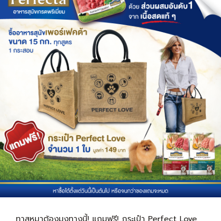
ทาสหมาต้องมุงทางนี้! แถมฟรี! กระเป๋า Perfect Love